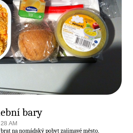
ební bary
6:28 AM
vybrat na nomádský pobyt zajímavé město.