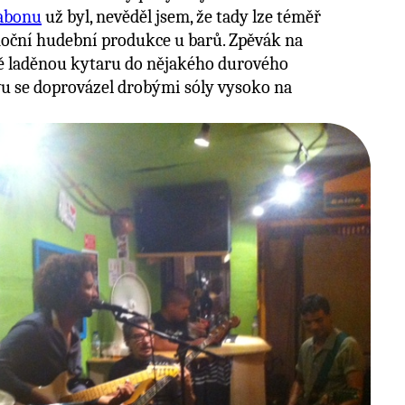
sabonu
už byl, nevěděl jsem, že tady lze téměř
oční hudební produkce u barů. Zpěvák na
ně laděnou kytaru do nějakého durového
vu se doprovázel drobými sóly vysoko na