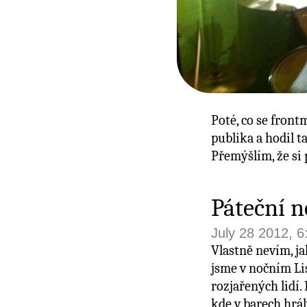
Poté, co se front
publika a hodil 
Přemýšlím, že si 
Páteční n
July 28 2012, 
Vlastně nevím, jak
jsme v nočním Lis
rozjařených lidí.
kde v barech hrál