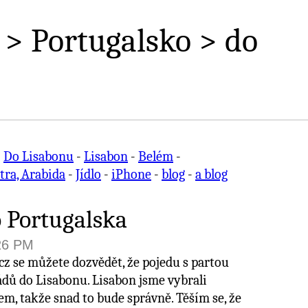
> Portugalsko > do
:
Do Lisabonu
-
Lisabon
-
Belém
-
tra, Arabida
-
Jídlo
-
iPhone
-
blog
-
a blog
o Portugalska
:26 PM
 se můžete dozvědět, že pojedu s partou
dů do Lisabonu. Lisabon jsme vybrali
m, takže snad to bude správně. Těším se, že