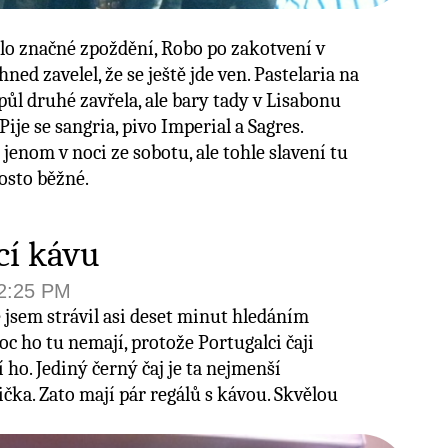
dlo značné zpoždění, Robo po zakotvení v
ned zavelel, že se ještě jde ven. Pastelaria na
ůl druhé zavřela, ale bary tady v Lisabonu
Pije se sangria, pivo Imperial a Sagres.
o jenom v noci ze sobotu, ale tohle slavení tu
osto běžné.
cí kávu
12:25 PM
 jsem strávil asi deset minut hledáním
oc ho tu nemají, protože Portugalci čaji
 ho. Jediný černý čaj je ta nejmenší
čka. Zato mají pár regálů s kávou. Skvělou