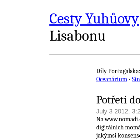
Cesty Yuhůovy
Lisabonu
Díly Portugalska
Oceanárium
-
Sin
Potřetí d
July 3 2012, 3
Na www.nomadi.cz
digitálních momá
jakýmsi konsense