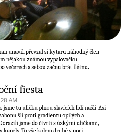
man unavil, převzal si kytaru náhodný člen
tam nějakou známou vypalovačku.
po večerech s sebou začnu brát flétnu.
oční fiesta
6:28 AM
 jsme tu uličku plnou slavících lidí našli. Asi
abonu šli proti gradientu opilých a
 Dorazili jsme do čtvrti s úzkými uličkami,
y kapely. To vše kolem druhé v noci.