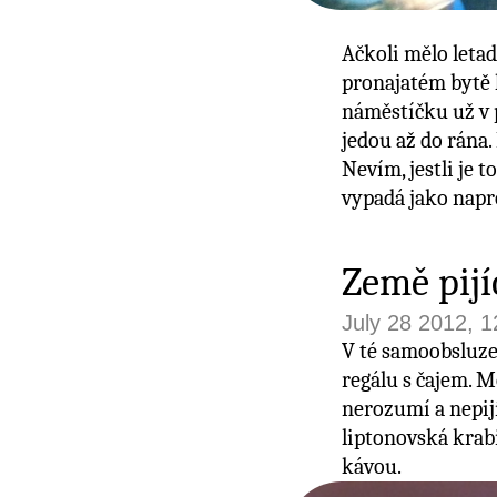
Ačkoli mělo leta
pronajatém bytě h
náměstíčku už v p
jedou až do rána. 
Nevím, jestli je t
vypadá jako napr
Země pijí
July 28 2012, 
V té samoobsluze
regálu s čajem. M
nerozumí a nepijí
liptonovská krabi
kávou.