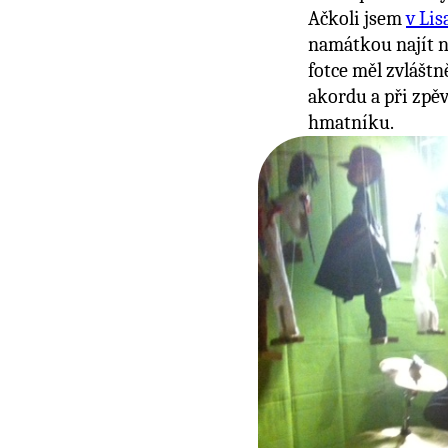
Ačkoli jsem
v Li
namátkou najít n
fotce měl zvlášt
akordu a při zpě
hmatníku.