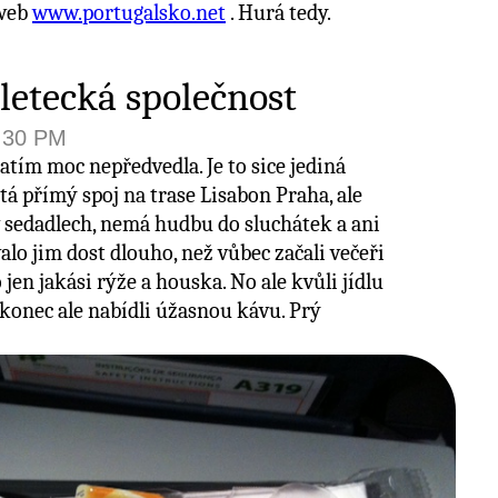
 web
www.portugalsko.net
. Hurá tedy.
letecká společnost
7:30 PM
atím moc nepředvedla. Je to sice jediná
étá přímý spoj na trase Lisabon Praha, ale
sedadlech, nemá hudbu do sluchátek a ani
valo jim dost dlouho, než vůbec začali večeři
 jen jakási rýže a houska. No ale kvůli jídlu
konec ale nabídli úžasnou kávu. Prý