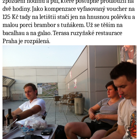
zpoždění hodinu a půl, které postupně prodloužil na
dvě hodiny. Jako kompenzace vyfasovaný voucher na
125 Kč tady na letištii stačí jen na hnusnou polévku a
malou porci brambor s tuňákem. Už se těším na
bacalhau a na galao. Terasa ruzyňské restaurace
Praha je rozpálená.