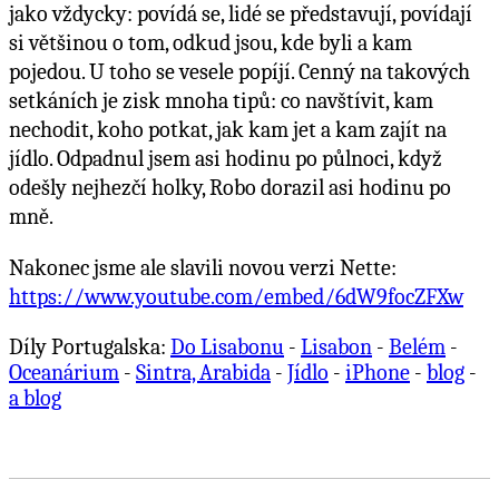
jako vždycky: povídá se, lidé se představují, povídají
si většinou o tom, odkud jsou, kde byli a kam
pojedou. U toho se vesele popíjí. Cenný na takových
setkáních je zisk mnoha tipů: co navštívit, kam
nechodit, koho potkat, jak kam jet a kam zajít na
jídlo. Odpadnul jsem asi hodinu po půlnoci, když
odešly nejhezčí holky, Robo dorazil asi hodinu po
mně.
Nakonec jsme ale slavili novou verzi Nette:
https://www.youtube.com/embed/6dW9focZFXw
Díly Portugalska:
Do Lisabonu
-
Lisabon
-
Belém
-
Oceanárium
-
Sintra, Arabida
-
Jídlo
-
iPhone
-
blog
-
a blog