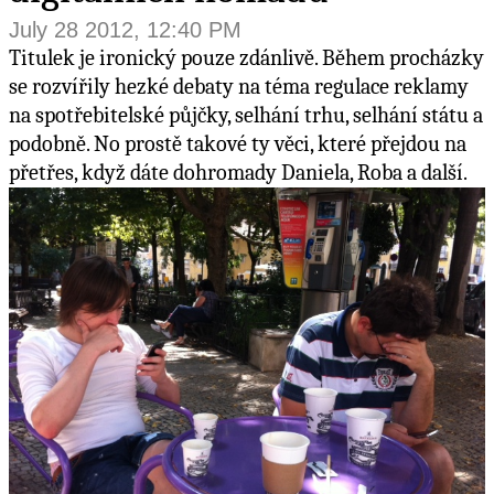
July 28 2012, 12:40 PM
Titulek je ironický pouze zdánlivě. Během procházky
se rozvířily hezké debaty na téma regulace reklamy
na spotřebitelské půjčky, selhání trhu, selhání státu a
podobně. No prostě takové ty věci, které přejdou na
přetřes, když dáte dohromady Daniela, Roba a další.