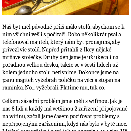
Náš byt měl původně příiš málo stolů, abychom se k
nim všichni vešli s počítači. Robo několikrát psal a
telefonoval majiteli, který nám byt pronajímá, aby
přivezl víc stolů. Napřed přitáhli z Ikey nějaké
mrňavé stolečky. Druhý den jsme je už ukecali na
pořádnou velkou desku, takže se v šesti lidech už
kolem jednoho stolu netísníme. Dokonce jsme na
panu majiteli vyžebrali poličku na věci a stojan na
ramínka. No... vyžebrali. Platíme mu, tak co.
Celkem zásadní problém jsme měli s wifinou. Jak je
nás 8 lidí a každý má většinou 2 zařízení připojované
na wifinu, začali jsme časem pociťovat problémy s
nepřipojenými zařízeními, když nás bylo v bytě moc.