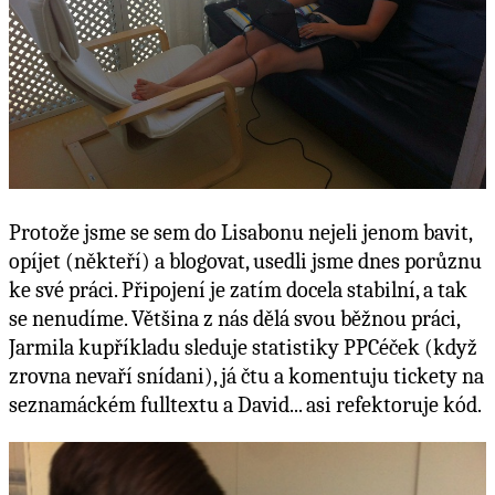
Protože jsme se sem do Lisabonu nejeli jenom bavit,
opíjet (někteří) a blogovat, usedli jsme dnes porůznu
ke své práci. Připojení je zatím docela stabilní, a tak
se nenudíme. Většina z nás dělá svou běžnou práci,
Jarmila kupříkladu sleduje statistiky PPCéček (když
zrovna nevaří snídani), já čtu a komentuju tickety na
seznamáckém fulltextu a David... asi refektoruje kód.