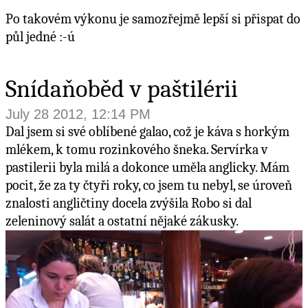
Po takovém výkonu je samozřejmě lepší si přispat do
půl jedné :-ú
Snídaňoběd v paštilérii
July 28 2012, 12:14 PM
Dal jsem si své oblíbené galao, což je káva s horkým
mlékem, k tomu rozinkového šneka. Servírka v
pastilerii byla milá a dokonce uměla anglicky. Mám
pocit, že za ty čtyři roky, co jsem tu nebyl, se úroveň
znalosti angličtiny docela zvýšila Robo si dal
zeleninový salát a ostatní nějaké zákusky.