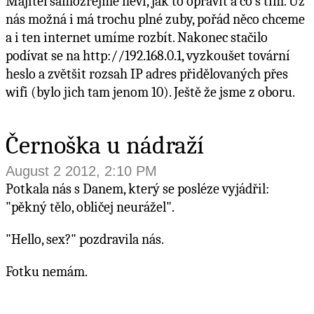
Majitel samozřejmě neví, jak to opravit a co s tím. Už
nás možná i má trochu plné zuby, pořád něco chceme
a i ten internet umíme rozbít. Nakonec stačilo
podívat se na http://192.168.0.1, vyzkoušet tovární
heslo a zvětšit rozsah IP adres přidělovaných přes
wifi (bylo jich tam jenom 10). Ještě že jsme z oboru.
Černoška u nádraží
August 2 2012, 2:10 PM
Potkala nás s Danem, který se posléze vyjádřil:
"pěkný tělo, obličej neurážel".
"Hello, sex?" pozdravila nás.
Fotku nemám.