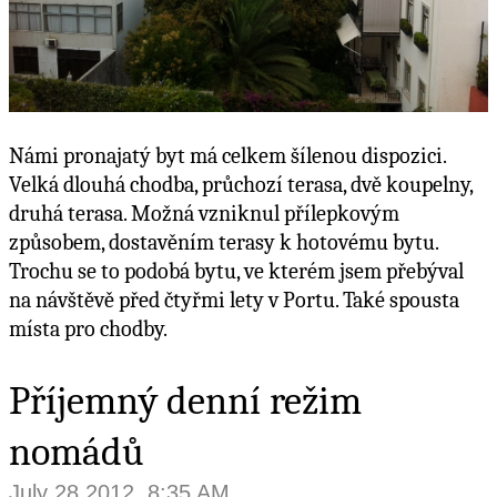
Námi pronajatý byt má celkem šílenou dispozici.
Velká dlouhá chodba, průchozí terasa, dvě koupelny,
druhá terasa. Možná vzniknul přílepkovým
způsobem, dostavěním terasy k hotovému bytu.
Trochu se to podobá bytu, ve kterém jsem přebýval
na návštěvě před čtyřmi lety v Portu. Také spousta
místa pro chodby.
Příjemný denní režim
nomádů
July 28 2012, 8:35 AM