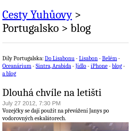
Cesty Yuhůovy
>
Portugalsko > blog
Díly Portugalska:
Do Lisabonu
-
Lisabon
-
Belém
-
Oceanárium
-
Sintra, Arabida
-
Jídlo
-
iPhone
-
blog
-
a blog
Dlouhá chvíle na letišti
July 27 2012, 7:30 PM
Vozejčky se dají použít na převážení Janys po
vodorovných eskalátorech.